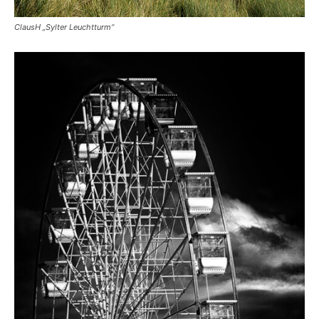
ClausH „Sylter Leuchtturm“