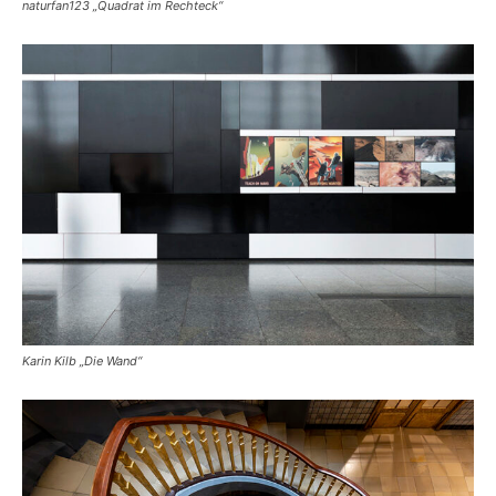
naturfan123 „Quadrat im Rechteck“
Karin Kilb „Die Wand“