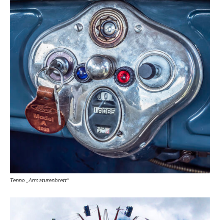
Tenno „Armaturenbrett“