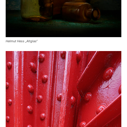
Helmut Hess „Altglas“