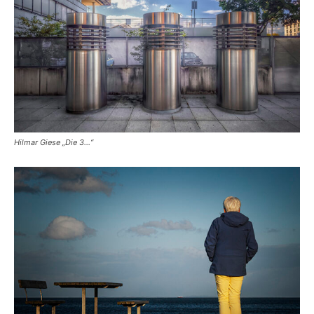
Hilmar Giese „Die 3…“