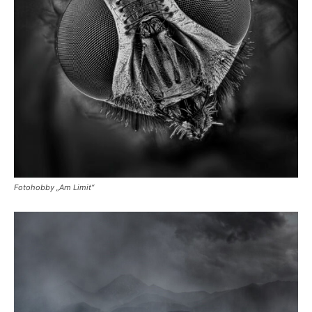
Fotohobby „Am Limit“