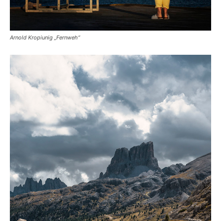
Arnold Kropiunig „Fernweh“