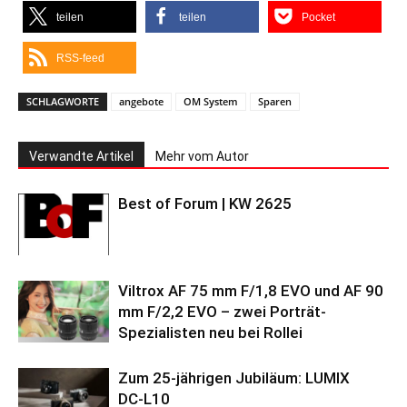
teilen
teilen
Pocket
RSS-feed
SCHLAGWORTE
angebote
OM System
Sparen
Verwandte Artikel
Mehr vom Autor
Best of Forum | KW 2625
Viltrox AF 75 mm F/1,8 EVO und AF 90
mm F/2,2 EVO – zwei Porträt-
Spezialisten neu bei Rollei
Zum 25-jährigen Jubiläum: LUMIX
DC‑L10