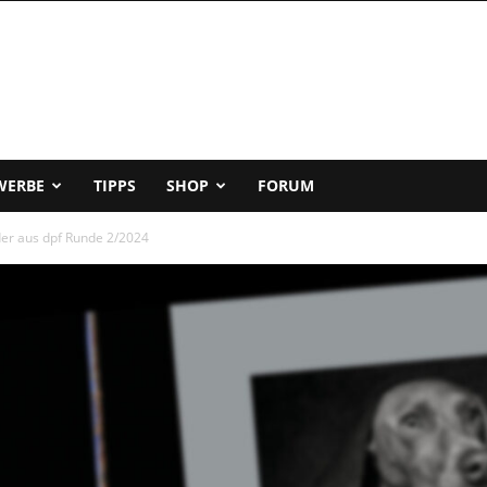
WERBE
TIPPS
SHOP
FORUM
lder aus dpf Runde 2/2024