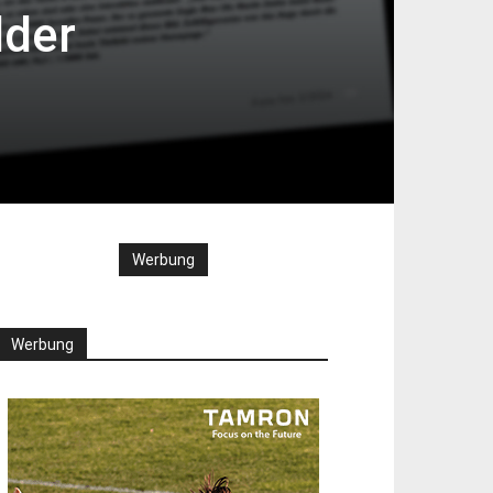
lder
Werbung
Werbung