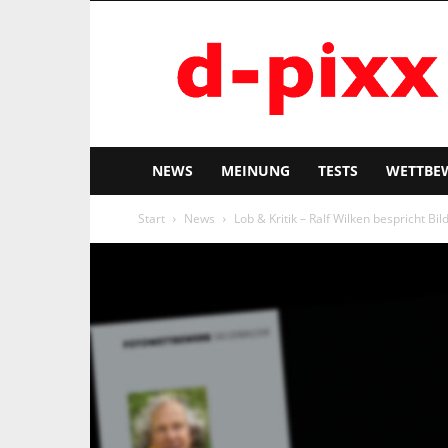
d-
pixx
NEWS
MEINUNG
TESTS
WETTBE
Start
News
Lob & Kritik – Ralf Wilken bespricht Bi