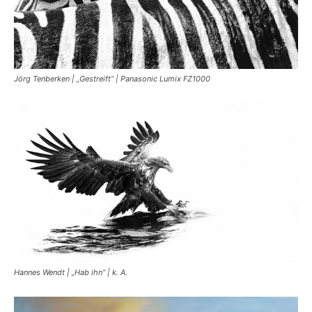
Jörg Tenberken | „Gestreift“ | Panasonic Lumix FZ1000
Hannes Wendt | „Hab ihn“ | k. A.