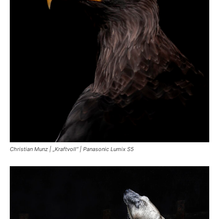
Christian Munz | „Kraftvoll“ | Panasonic Lumix S5