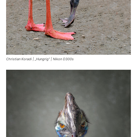
Christian Koradi | „Hungrig“ | Nikon D300s