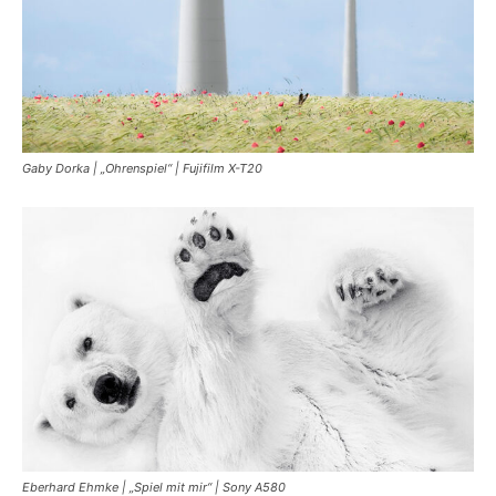
Gaby Dorka | „Ohrenspiel“ | Fujifilm X-T20
Eberhard Ehmke | „Spiel mit mir“ | Sony A580