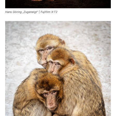
Hans Göring „Zugeneigt“ | Fujifilm X-T2