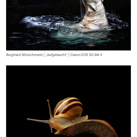
Burghard Nitzschmann | „Aufgetaucht“ | Canon EOS 5D Mk II