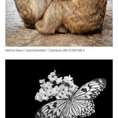
Helmut Hess | „Kuschelwetter“ | Olympus OM-D EM1 Mk II