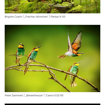
Brigitte Czech | „Freches Hörnchen“ | Pentax K-50
Peter Dammert | „Bienenfresser“ | Canon EOS R5