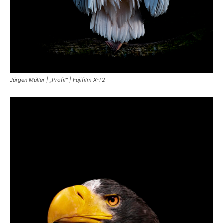
Jürgen Müller | „Profil“ | Fujifilm X-T2