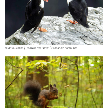
Gudrun Baakes | „Clowns der Lüfte“ | Panasonic Lumix G9