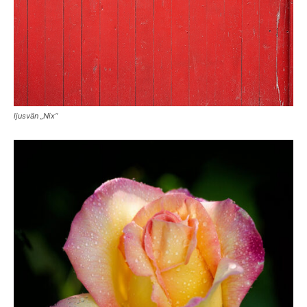
ljusvän „Nix“