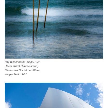
Ray Binnenbruck „Haiku 001“
„Meer stützt Himmelsrand,
Säulen aus Gischt und Glanz,
ewiger Halt ruht.“