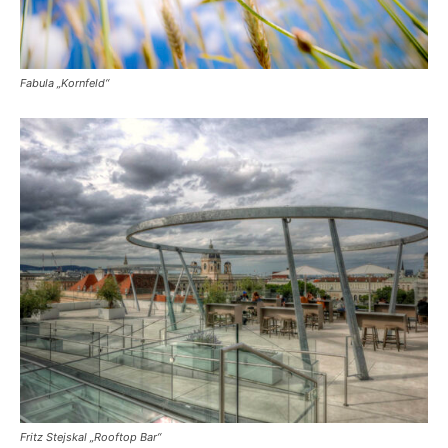
Fabula „Kornfeld“
Fritz Stejskal „Rooftop Bar“