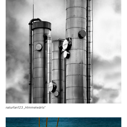
naturfan123 „Himmelwärts“