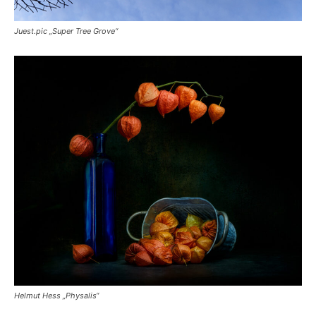
Juest.pic „Super Tree Grove“
Helmut Hess „Physalis“