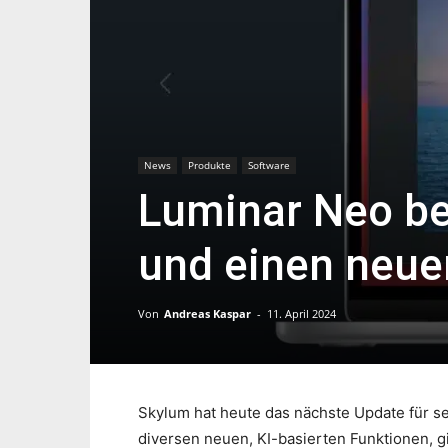
News
Produkte
Software
Luminar Neo b
und einen neue
Von
Andreas Kaspar
-
11. April 2024
Skylum hat heute das nächste Update für s
diversen neuen, KI-basierten Funktionen, 