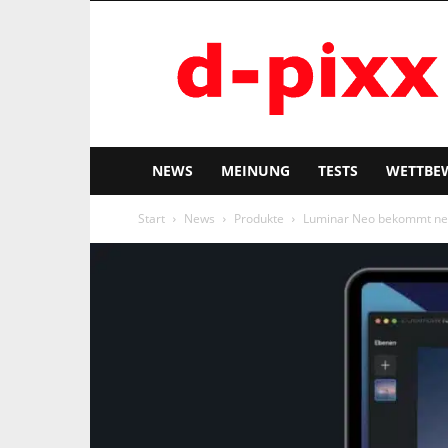
d-
pixx
NEWS
MEINUNG
TESTS
WETTBE
Start
News
Produkte
Luminar Neo bekommt neu