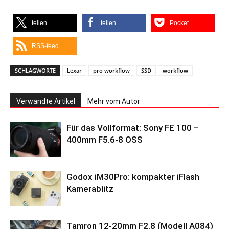
teilen
teilen
Pocket
RSS-feed
SCHLAGWORTE
Lexar
pro workflow
SSD
workflow
Verwandte Artikel
Mehr vom Autor
Für das Vollformat: Sony FE 100 –
400mm F5.6-8 OSS
Godox iM30Pro: kompakter iFlash
Kamerablitz
Tamron 12-20mm F2.8 (Modell A084)