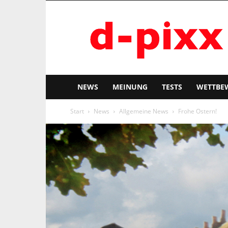
d-
pixx
NEWS
MEINUNG
TESTS
WETTBE
Start
News
Allgemeine News
Frohe Ostern!