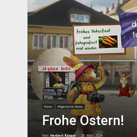
News
Allgemeine News
Frohe Ostern!
Von
Herbert Kaspar
-
28. März 2024