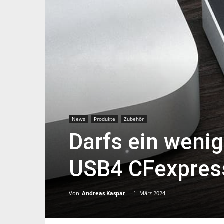
News
Produkte
Zubehör
Darfs ein wenig
USB4 CFexpress
Von
Andreas Kaspar
-
1. März 2024