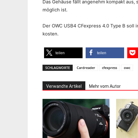
Das Gehäuse fällt angenehm kompakt aus, 
möglich ist.
Der OWC USB4 CFexpress 4.0 Type B soll in
kosten.
teilen
teilen
SCHLAGWORTE
Cardreader
cfexpress
owc
Verwandte Artikel
Mehr vom Autor