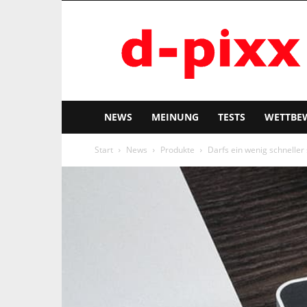
d-
pixx
NEWS
MEINUNG
TESTS
WETTBE
Start
News
Produkte
Darfs ein wenig schnelle