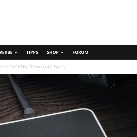
WERBE
TIPPS
SHOP
FORUM
r sein: OWC USB4 CFexpress 4.0 Type B