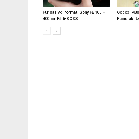
Für das Vollformat: Sony FE 100 –
Godox iM30
400mm F5.6-8 OSS
Kamerablit