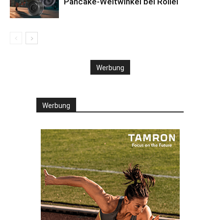
Pancake-Weitwinkel bei Rollei
Werbung
Werbung