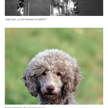
Juest.pic „is ist heaven on earth?“