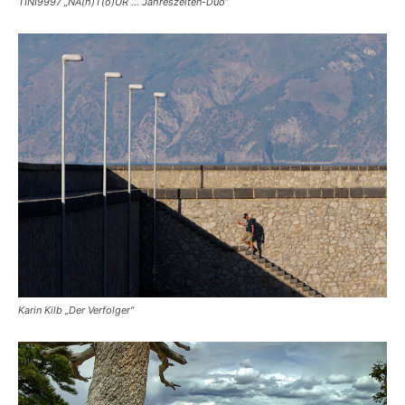
TINI9997 „NA(h)T(o)UR … Jahreszeiten-Duo“
Karin Kilb „Der Verfolger“