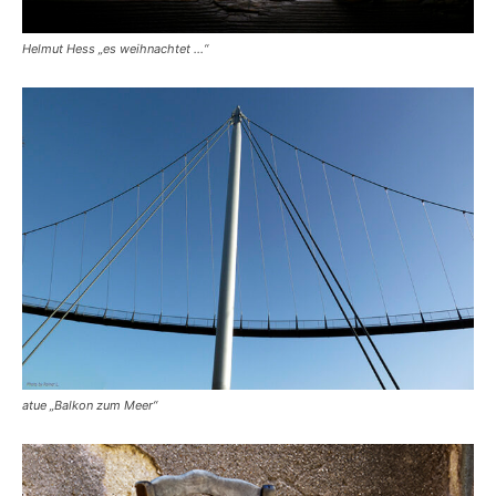
Helmut Hess „es weihnachtet …“
atue „Balkon zum Meer“