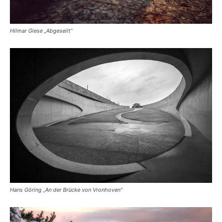
Hilmar Giese „Abgeseilt“
Hans Göring „An der Brücke von Vronhoven“