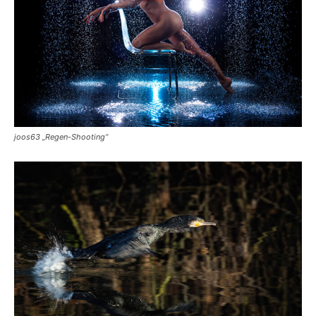
joos63 „Regen-Shooting“