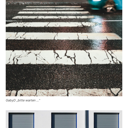
GabyD „bitte warten …“