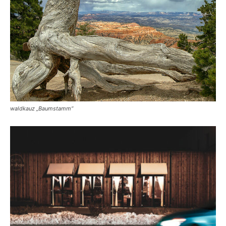
waldkauz „Baumstamm“