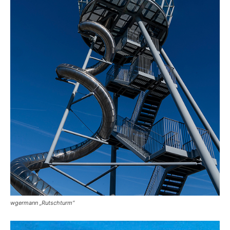
wgermann „Rutschturm“