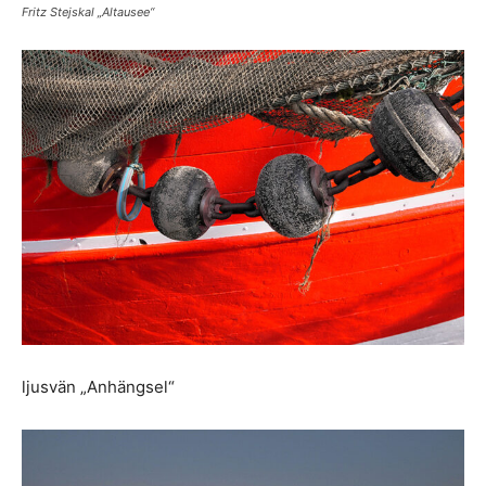
Fritz Stejskal „Altausee“
ljusvän „Anhängsel“