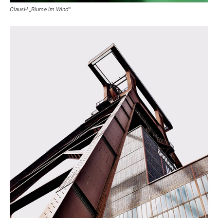
ClausH „Blume im Wind“