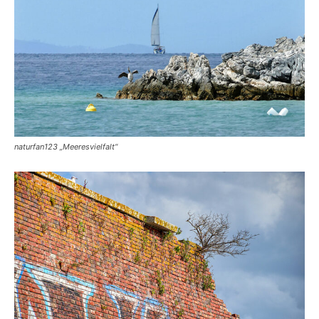
naturfan123 „Meeresvielfalt“