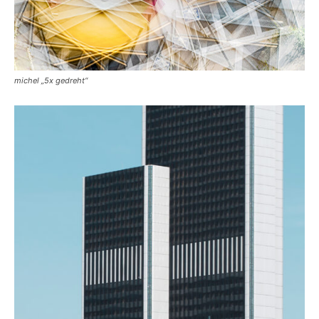
michel „5x gedreht“