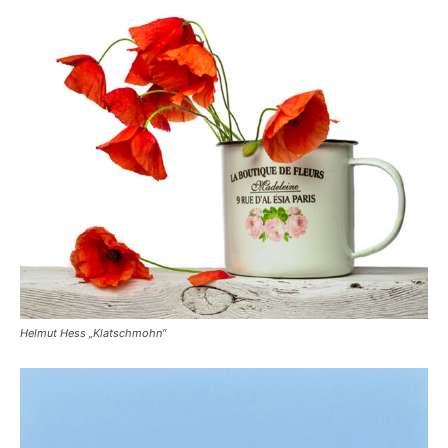
Helmut Hess „Klatschmohn“