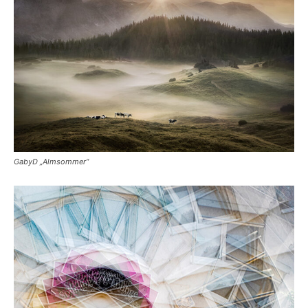
GabyD „Almsommer“