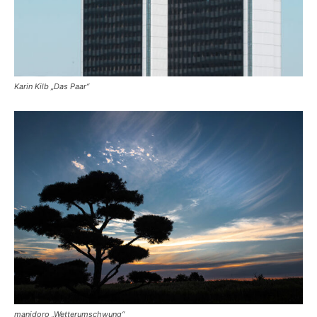
Karin Kilb „Das Paar“
manidoro „Wetterumschwung“