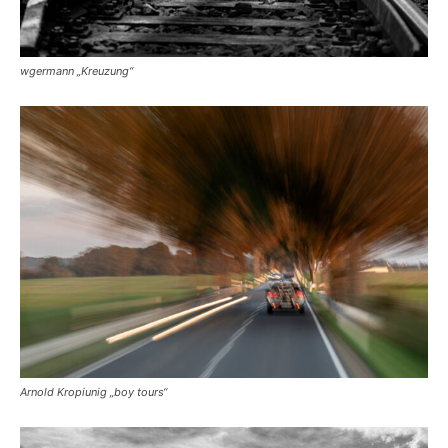
wgermann „Kreuzung“
Arnold Kropiunig „boy tours“