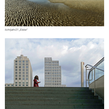
lichtjahr21 „Ebbe“