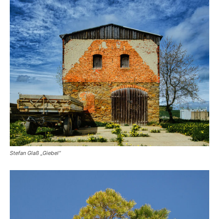
Stefan Glaß „Giebel“