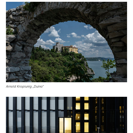
Arnold Kropiunig „Duino“