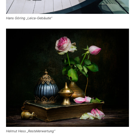
Hans Göring „Leica-Gebäude“
Helmut Hess „ResteVerwertung“