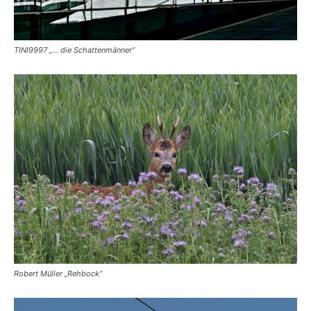
TINI9997 „… die Schattenmänner“
Robert Müller „Rehbock“