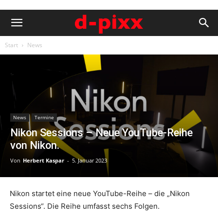
Start
News
News
Termine
Nikon Sessions – Neue YouTube-Reihe
von Nikon.
Von
Herbert Kaspar
-
5. Januar 2023
Nikon startet eine neue YouTube-Reihe – die „Nikon
Sessions“. Die Reihe umfasst sechs Folgen.