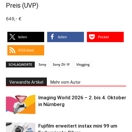
Preis (UVP)
649,- €
teilen
teilen
Pocket
RSS-feed
SCHLAGWORTE
Sony
Sony ZV-1F
Vlogging
Verwandte Artikel
Mehr vom Autor
Imaging World 2026 – 2. bis 4. Oktober
in Nürnberg
Fujifilm erweitert instax mini 99 um