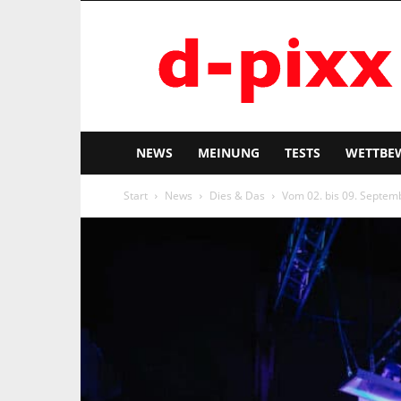
d-
pixx
NEWS
MEINUNG
TESTS
WETTBE
Start
News
Dies & Das
Vom 02. bis 09. Septem