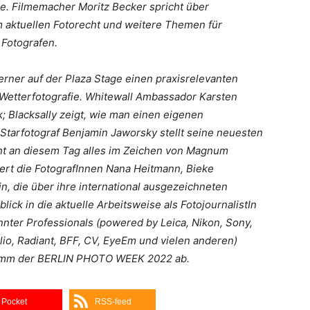
he. Filmemacher Moritz Becker spricht über
um aktuellen Fotorecht und weitere Themen für
 Fotografen.
Werner auf der Plaza Stage einen praxisrelevanten
 Wetterfotografie. Whitewall Ambassador Karsten
k; Blacksally zeigt, wie man einen eigenen
-Starfotograf Benjamin Jaworsky stellt seine neuesten
eht an diesem Tag alles im Zeichen von Magnum
rt die FotografInnen Nana Heitmann, Bieke
n, die über ihre international ausgezeichneten
ick in die aktuelle Arbeitsweise als FotojournalistIn
nnter Professionals (powered by Leica, Nikon, Sony,
io, Radiant, BFF, CV, EyeEm und vielen anderen)
amm der BERLIN PHOTO WEEK 2022 ab.
Pocket
RSS-feed