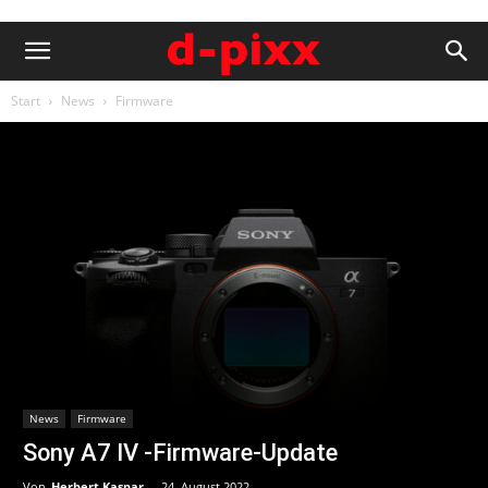
Start
News
Firmware
News
Firmware
Sony A7 IV -Firmware-Update
Von
Herbert Kaspar
-
24. August 2022