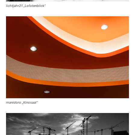
lichtjahr21 „Lofotenblick“
manidoro „Kinosaal“