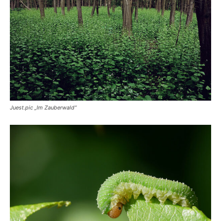
Juest.pic „Im Zauberwald“