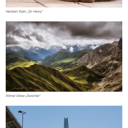
Heribert Stahl „Sir Henry“
Hilmar Giese „Durontal“