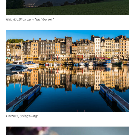
GabyD „Blick zum Nachbarort“
HarNeu „Spiegelung“