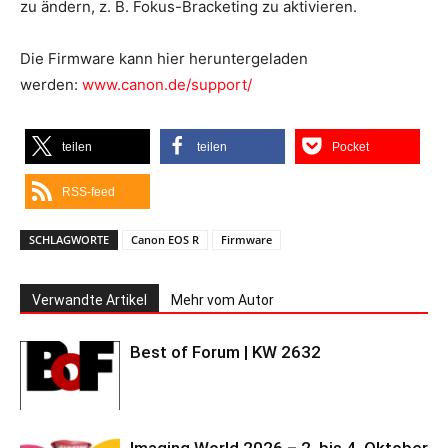
zu ändern, z. B. Fokus-Bracketing zu aktivieren.
Die Firmware kann hier heruntergeladen
werden:
www.canon.de/support/
teilen
teilen
Pocket
RSS-feed
SCHLAGWORTE
Canon EOS R
Firmware
Verwandte Artikel
Mehr vom Autor
Best of Forum | KW 2632
Imaging World 2026 – 2. bis 4. Oktober