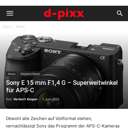
Start
News
News
Objektiv-News
Sony E 15 mm F1,4 G – Superweitwinkel
für APS-C
Von
Herbert Kaspar
-
1. Juni 2022
Obwohl alle Zeichen auf Vollformat stehen,
vernachlässigt Sony das Programm der APS-C-Kameras