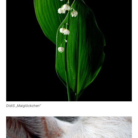
DidiS „Maiglöckchen“