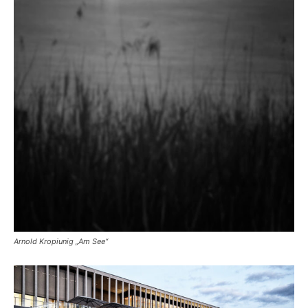
Arnold Kropiunig „Am See“