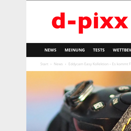
d-
pixx
NEWS
MEINUNG
TESTS
WETTBE
Start
News
Eddycam Easy Kollektion – Es kommt Fa