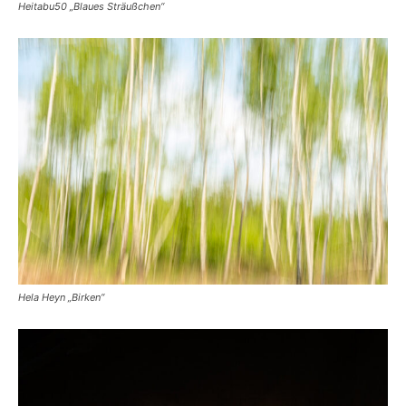
Heitabu50 „Blaues Sträußchen“
Hela Heyn „Birken“