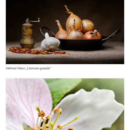
Helmut Hess „L’amuse gueule“