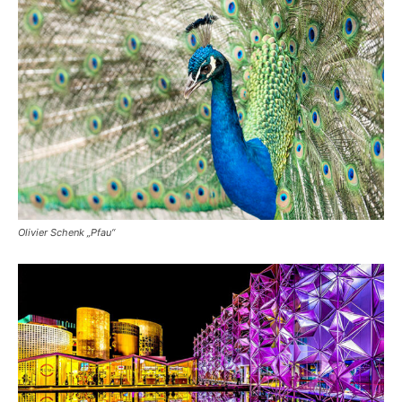
Olivier Schenk „Pfau“