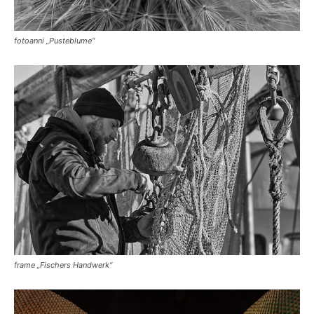
fotoanni „Pusteblume“
frame „Fischers Handwerk“