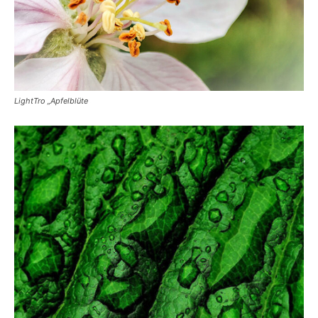
LightTro „Apfelblüte