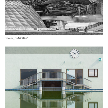
m54er „BMW-Welt“