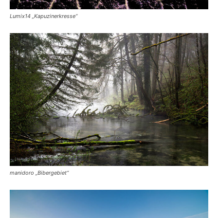
Lumix14 „Kapuzinerkresse“
manidoro „Bibergebiet“