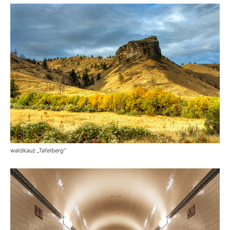
waldkauz „Tafelberg“