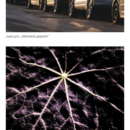
Juest.pic „Glänzend geparkt“