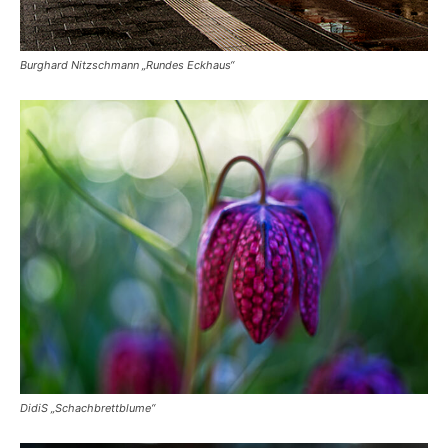
Burghard Nitzschmann „Rundes Eckhaus“
DidiS „Schachbrettblume“