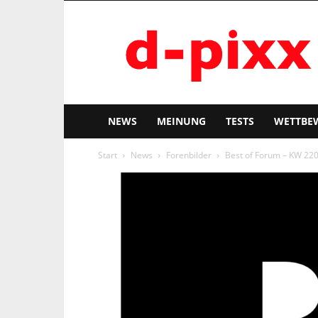
d-
pixx
NEWS
MEINUNG
TESTS
WETTBE
Start
News
Forenbilder
Best of Forum – KW 22