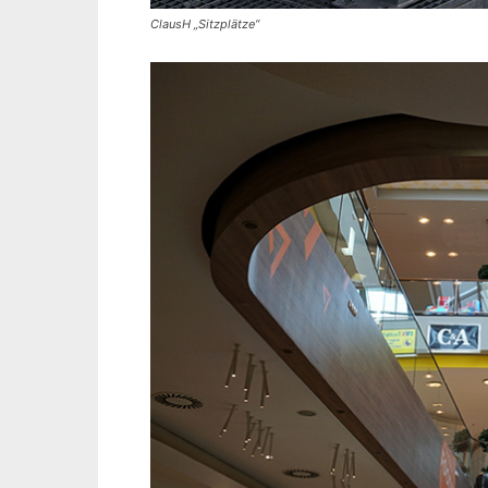
ClausH „Sitzplätze“