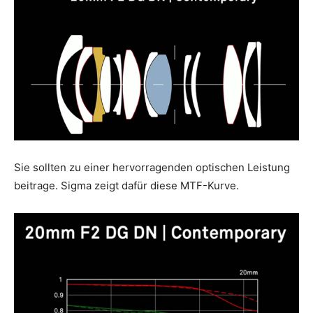
Sie sollten zu einer hervorragenden optischen Leistung
beitrage. Sigma zeigt dafür diese MTF-Kurve.