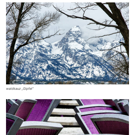
waldkauz „Gipfel“