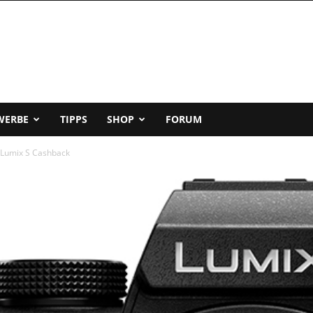
WERBE
TIPPS
SHOP
FORUM
 Lumix S Cashback