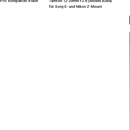
Pro: kompakter iFlash
Tamron 12-20mm F2.8 (Modell A084)
z
für Sony E- und Nikon Z-Mount