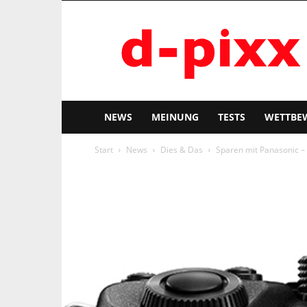
d-
pixx
NEWS
MEINUNG
TESTS
WETTBE
Start
News
Dies & Das
Sparen mit Panasonic –