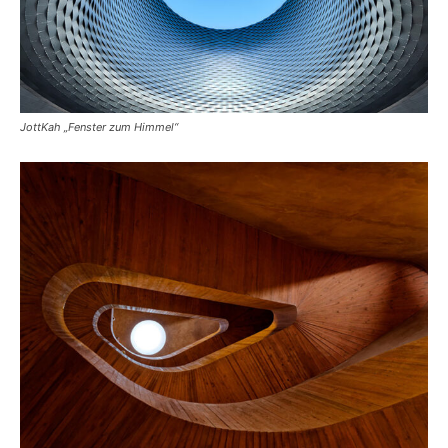
JottKah „Fenster zum Himmel“