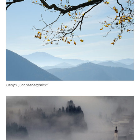
GabyD „Schneebergblick“