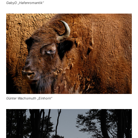
GabyD „Hafenromantik“
Günter Wachsmuth „Einhorn“