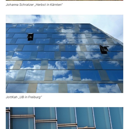
Johanna Schratzer „Herbst in Kärnten“
JottKah „UB in Freiburg“