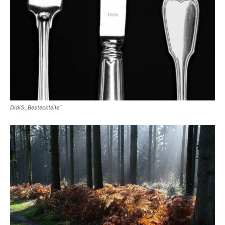
DidiS „Besteckteile“