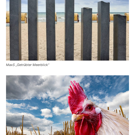
MaxS „Getrübter Meerblick“