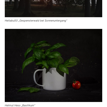
Heitabu50 „Gespensterwald bei Sonnenuntergang“
Helmut Hess „Basilikum“