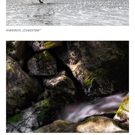
manidoro „Coastrider“