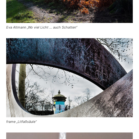
Eva Altmann „Wo viel Licht … auch Schatten“
frame „Litfaßsäule“