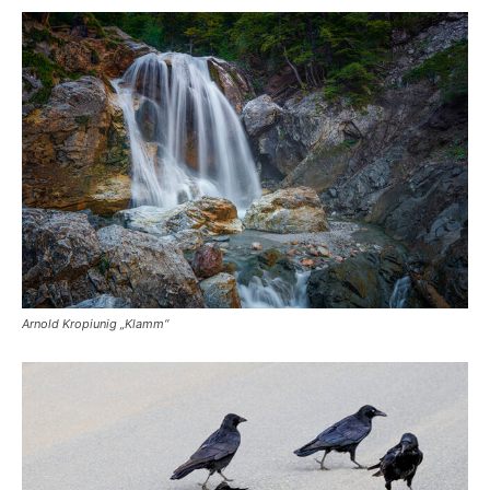
Arnold Kropiunig „Klamm“