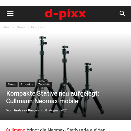
Start
News
Produkte
News
Produkte
Zubehör
Kompakte Stative neu aufgelegt:
Cullmann Neomax mobile
Von
Andreas Kaspar
-
31. August 2021
Cullmann
bringt die Neomax-Stativserie auf den