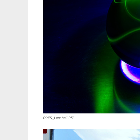
DidiS „Lensball 05“