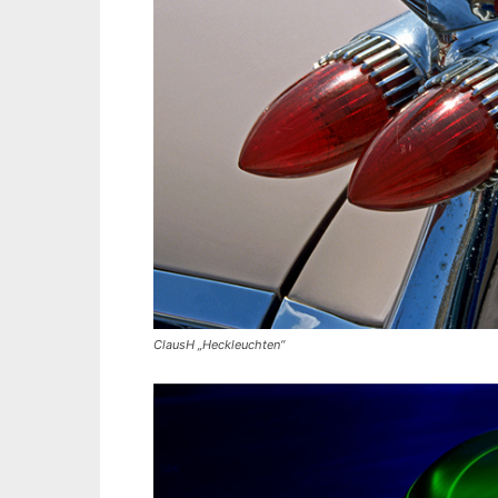
ClausH „Heckleuchten“