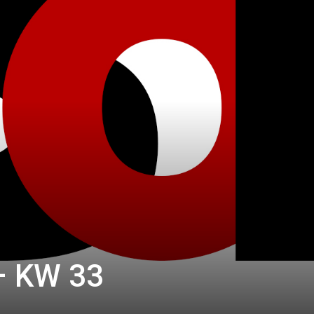
– KW 33