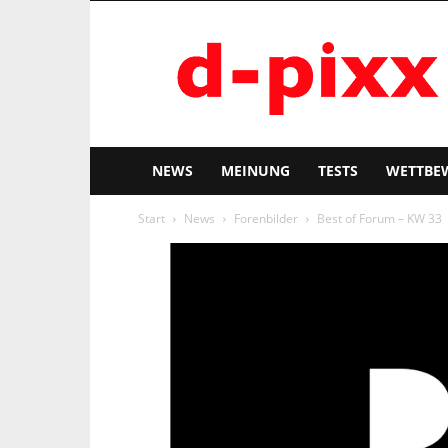
d-
pixx
NEWS
MEINUNG
TESTS
WETTBE
Start
News
Forenbilder
Best of Forum – KW 33