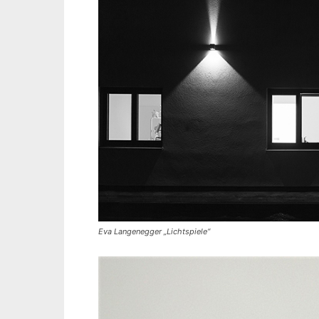
Eva Langenegger „Lichtspiele“