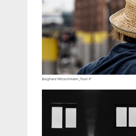
Burghard Nitzschmann „Touri II“