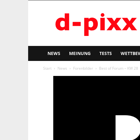
d-
pixx
NEWS
MEINUNG
TESTS
WETTBE
Start
News
Forenbilder
Best of Forum – KW 28