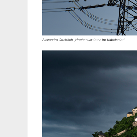
Alexandra Goehlich „Hochseilartisten im Kabelsalat“