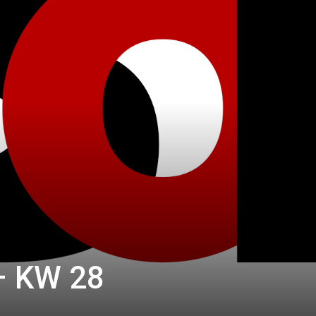
– KW 28