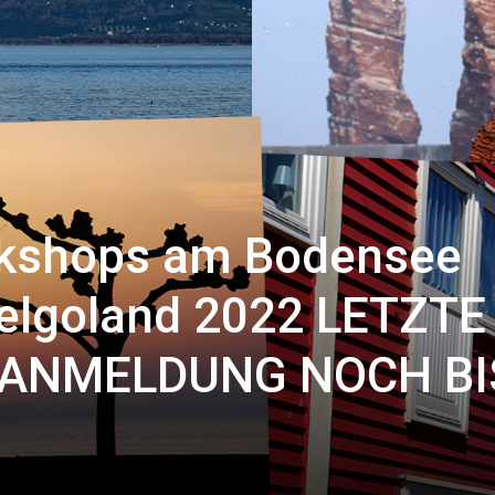
rkshops am Bodensee
elgoland 2022 LETZTE
 ANMELDUNG NOCH BIS