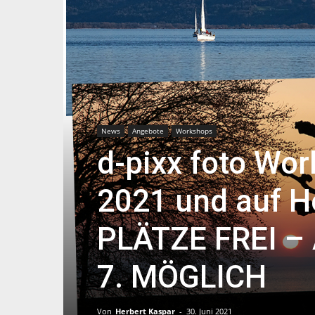
News
Angebote
Workshops
d-pixx foto Wo
2021 und auf H
PLÄTZE FREI –
7. MÖGLICH
Von
Herbert Kaspar
-
30. Juni 2021