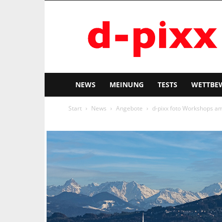
d-
pixx
NEWS
MEINUNG
TESTS
WETTBE
Start
News
Angebote
d-pixx foto Workshops a