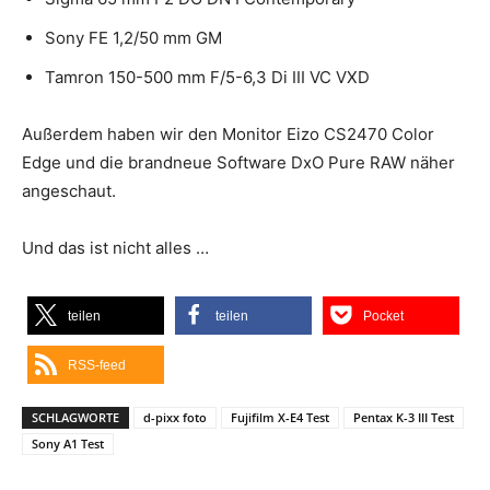
Sony FE 1,2/50 mm GM
Tamron 150-500 mm F/5-6,3 Di III VC VXD
Außerdem haben wir den Monitor Eizo CS2470 Color
Edge und die brandneue Software DxO Pure RAW näher
angeschaut.
Und das ist nicht alles …
teilen
teilen
Pocket
RSS-feed
SCHLAGWORTE
d-pixx foto
Fujifilm X-E4 Test
Pentax K-3 III Test
Sony A1 Test