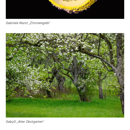
Gabriele Wurst „Zitronengelb“
GabyD „Alter Obstgarten“