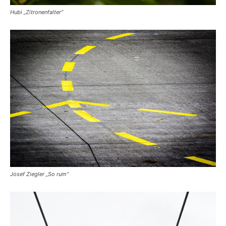
Hubi „Zitronenfalter“
Josef Ziegler „So rum“