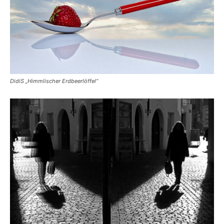
DidiS „Himmlischer Erdbeerlöffel“