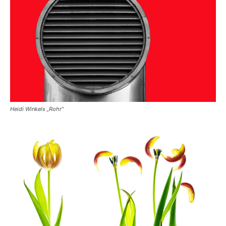
Heidi Winkels „Rohr“