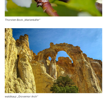
Thorsten Bock „Marienkäfer“
waldkauz „Grovernor Arch“