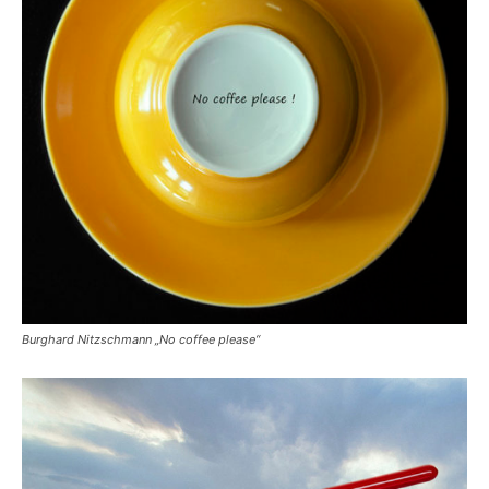
Burghard Nitzschmann „No coffee please“