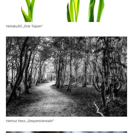
Heitabu50 „Drei Tulpen“
Helmut Hess „Gespensterwald“