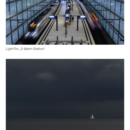
LightTro „S-Bahn-Station“