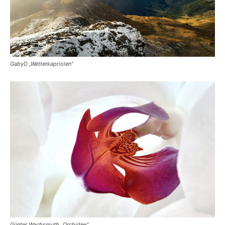
GabyD „Wetterkapriolen“
Günter Wachsmuth „Orchidee“