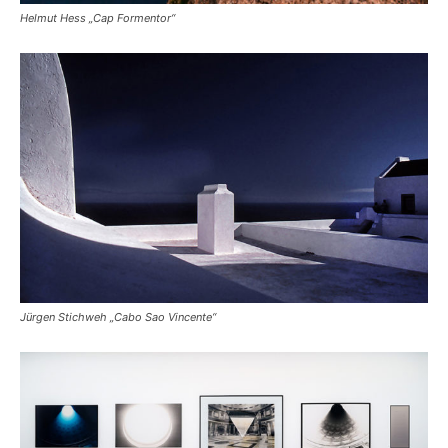
Helmut Hess „Cap Formentor“
Jürgen Stichweh „Cabo Sao Vincente“