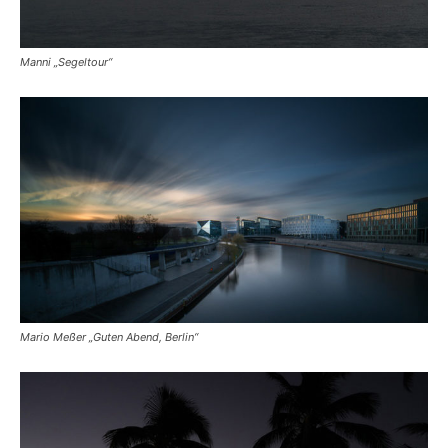
Manni „Segeltour“
Mario Meßer „Guten Abend, Berlin“