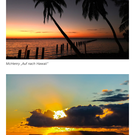
McHenry „Auf nach Hawaii“