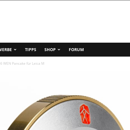
WERBE
TIPPS
SHOP
FORUM
,6 WEN Pancake für Leica M