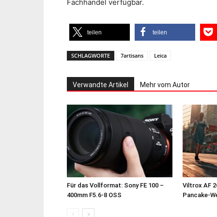
Fachhandel verfügbar.
teilen
teilen
SCHLAGWORTE
7artisans
Leica
Verwandte Artikel
Mehr vom Autor
Für das Vollformat: Sony FE 100 –
Viltrox AF 
400mm F5.6-8 OSS
Pancake-Wei