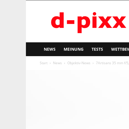
d-
pixx
NEWS
MEINUNG
TESTS
WETTBE
Start
News
Objektiv-News
7Artisans 35 mm f/5