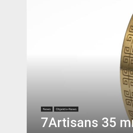
News
Objektiv-News
7Artisans 35 m