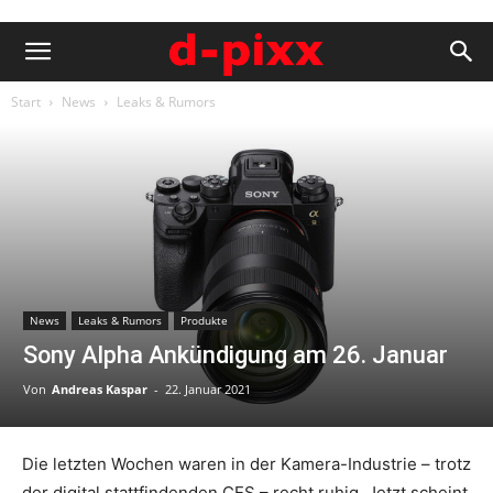
Start
News
Leaks & Rumors
News
Leaks & Rumors
Produkte
Sony Alpha Ankündigung am 26. Januar
Von
Andreas Kaspar
-
22. Januar 2021
Die letzten Wochen waren in der Kamera-Industrie – trotz
der digital stattfindenden CES – recht ruhig. Jetzt scheint