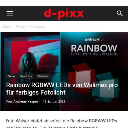
Start
News
Produkte
News
Produkte
Zubehör
Rainbow RGBWW LEDs von Walimex pro
für farbiges Fotolicht
Von
Andreas Kaspar
-
19. Januar 2021
Foto Walser bietet ab sofort die Rainbow RGBWW LEDs