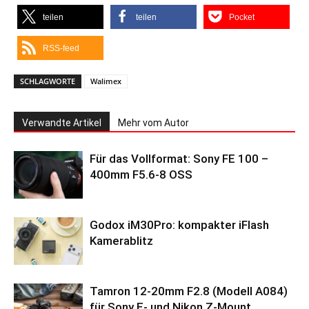
teilen
teilen
Pocket
RSS-feed
SCHLAGWORTE
Walimex
Verwandte Artikel
Mehr vom Autor
Für das Vollformat: Sony FE 100 –
400mm F5.6-8 OSS
Godox iM30Pro: kompakter iFlash
Kamerablitz
Tamron 12-20mm F2.8 (Modell A084)
für Sony E- und Nikon Z-Mount