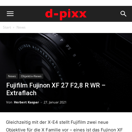
Start
News
News
Objektiv-News
Fujifilm Fujinon XF 27 F2,8 R WR –
Extraflach
Von
Herbert Kaspar
-
27. Januar 2021
Gleichzeitig mit der X-E4 stellt Fujifilm zwei neue
Objektive für die X Familie vor – eines ist das Fujinon XF