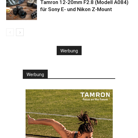
Tamron 12-20mm F2.8 (Modell A084)
für Sony E- und Nikon Z-Mount
Werbung
Werbung