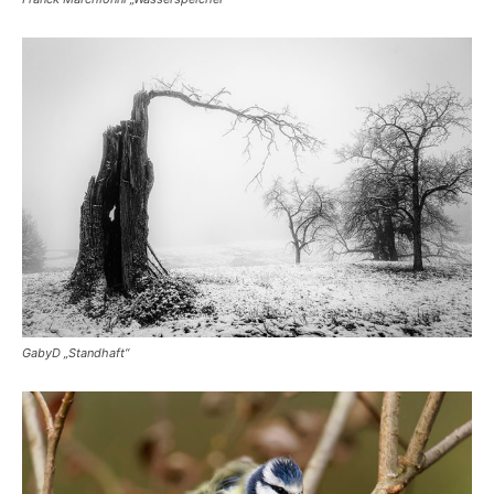
GabyD „Standhaft“