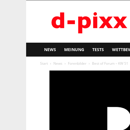
d-
pixx
NEWS
MEINUNG
TESTS
WETTBE
Start
News
Forenbilder
Best of Forum – KW 51