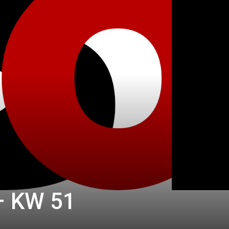
– KW 51