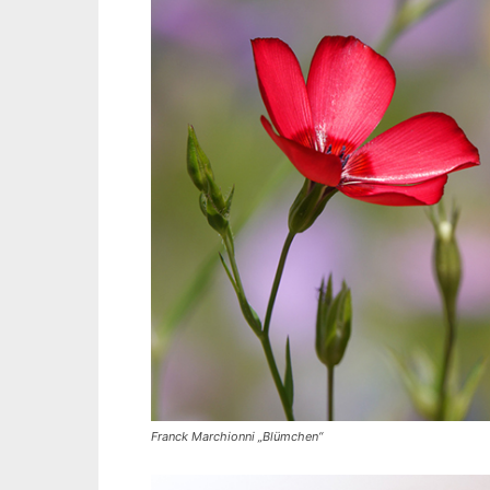
Franck Marchionni „Blümchen“