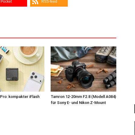
Pocket
RSS-feed
Pro: kompakter iFlash
Tamron 12-20mm F2.8 (Modell A084)
z
für Sony E- und Nikon Z-Mount