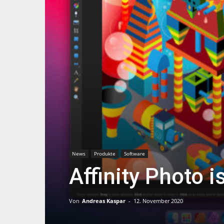
News
Produkte
Software
Affinity Photo i
Von
Andreas Kaspar
-
12. November 2020