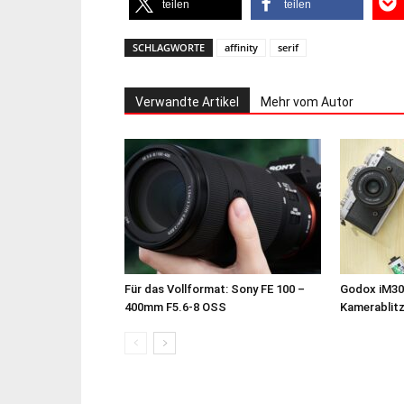
teilen
teilen
SCHLAGWORTE
affinity
serif
Verwandte Artikel
Mehr vom Autor
Für das Vollformat: Sony FE 100 –
Godox iM30
400mm F5.6-8 OSS
Kamerablit