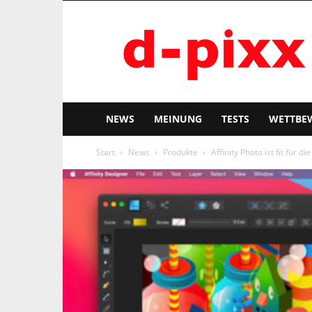
d-
pixx
NEWS
MEINUNG
TESTS
WETTBE
Start
News
Produkte
Affinity Photo ist fit für 