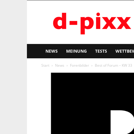
d-
pixx
NEWS
MEINUNG
TESTS
WETTBE
Start
News
Forenbilder
Best of Forum – KW 33