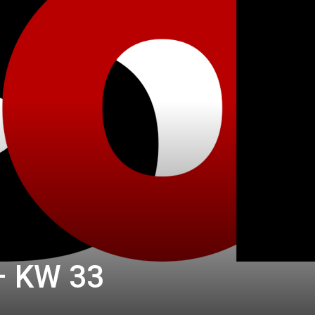
– KW 33