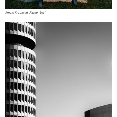
Arnold Kropiunig „Faaker See“