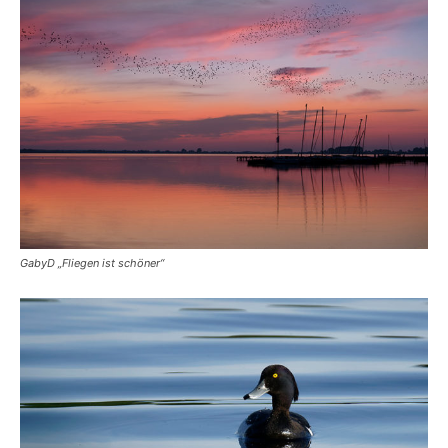
GabyD „Fliegen ist schöner“