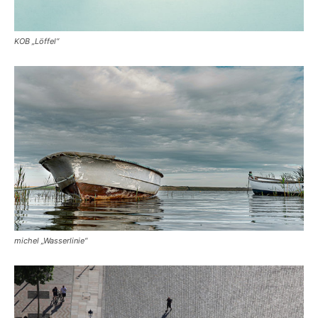
KOB „Löffel“
michel „Wasserlinie“