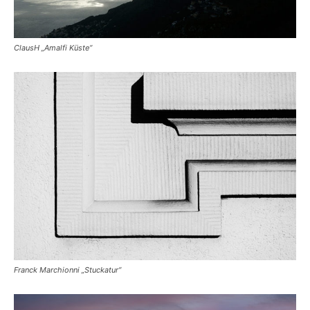
ClausH „Amalfi Küste“
Franck Marchionni „Stuckatur“