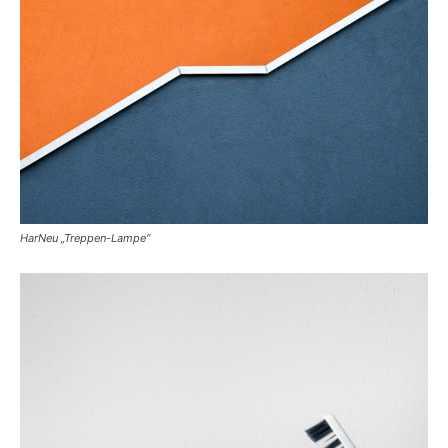
HarNeu „Treppen-Lampe“