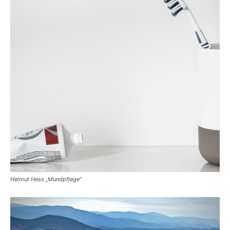
Helmut Hess „Mundpflege“