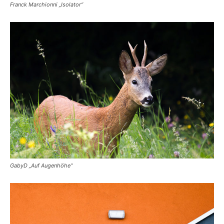
Franck Marchionni „Isolator“
GabyD „Auf Augenhöhe“