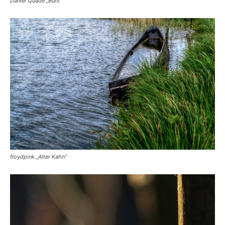
Daniel Quade „Bunt“
floydpink „Alter Kahn“