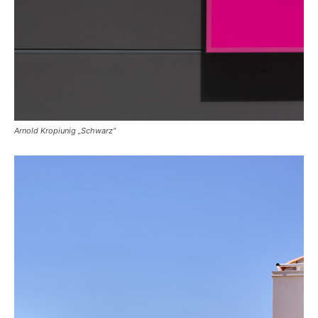
Arnold Kropiunig „Schwarz“