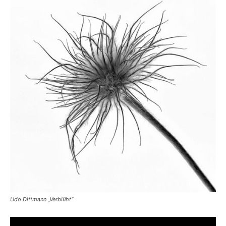
Udo Dittmann „Verblüht“