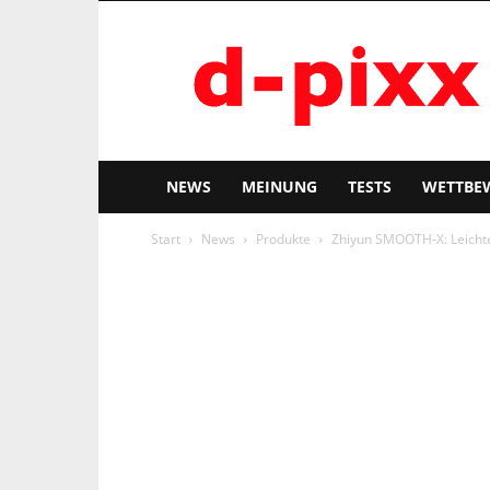
d-
pixx
NEWS
MEINUNG
TESTS
WETTBE
Start
News
Produkte
Zhiyun SMOOTH-X: Leicht