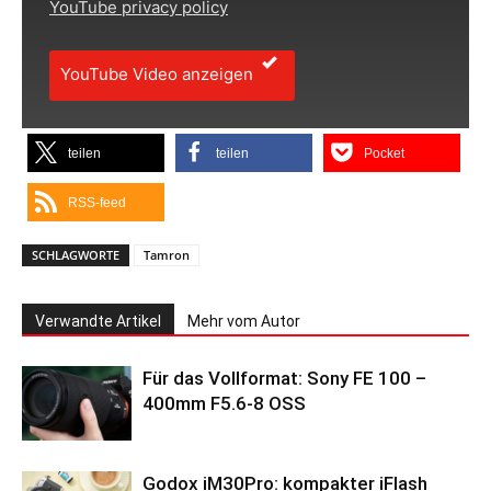
YouTube privacy policy
YouTube Video anzeigen
teilen
teilen
Pocket
RSS-feed
SCHLAGWORTE
Tamron
Verwandte Artikel
Mehr vom Autor
Für das Vollformat: Sony FE 100 –
400mm F5.6-8 OSS
Godox iM30Pro: kompakter iFlash